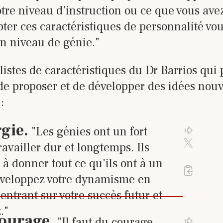
otre niveau d'instruction ou ce que vous ave
pter ces caractéristiques de personnalité vo
un niveau de génie."
 listes de caractéristiques du Dr Barrios qui
de proposer et de développer des idées nouv
:
 sur le lien pour accéder à la 
gie
.
"Les génies ont un fort
Cliquez 
Cliqu
Activez 
ravailler dur et longtemps. Ils
 à donner tout ce qu'ils ont à un
Cliquez
%23
1
de 24 tra
éveloppez votre dynamisme en
entrant sur votre succès futur et
."
 sur le lien pour accéder à la 
Courage
.
"Il faut du courage