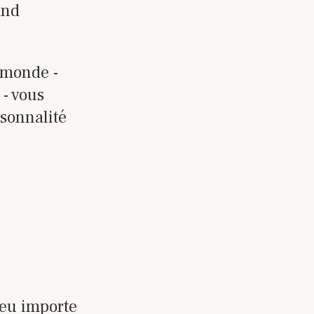
and
 monde -
- vous
rsonnalité
Peu importe