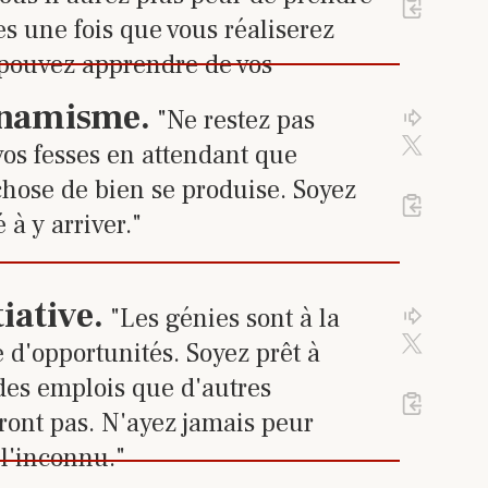
Cliquez
%23
9
de 24 tr
es une fois que vous réaliserez
pouvez apprendre de vos
 sur le lien pour accéder à la 
namisme
.
"Ne restez pas
Cliquez 
Cliqu
Activez 
 vos fesses en attendant que
hose de bien se produise. Soyez
Cliquez
%23
10
de 24 t
à y arriver."
 sur le lien pour accéder à la 
tiative
.
"Les génies sont à la
Cliquez 
Cliqu
Activez 
 d'opportunités. Soyez prêt à
des emplois que d'autres
Cliquez
%23
11
de 24 t
ront pas. N'ayez jamais peur
 l'inconnu."