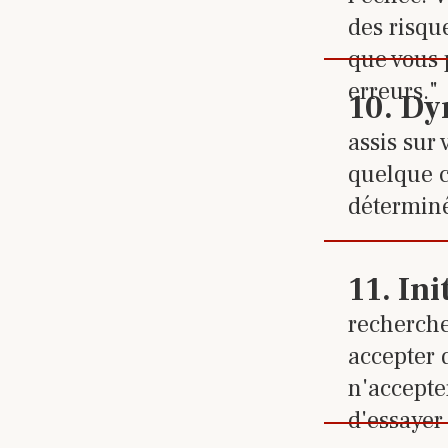
des risqu
que vous 
erreurs."
Cliquez
10
.
Dy
assis sur
quelque c
déterminé 
Cliquez
11
.
Ini
recherche
accepter 
n'accepte
d'essayer