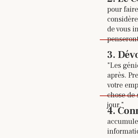
pour fair
considère
de vous i
penseront 
Cliquez
3
.
Dévo
"Les génie
après. Pre
votre emp
chose de 
jour."
Cliquez
4
.
Con
accumule
informati