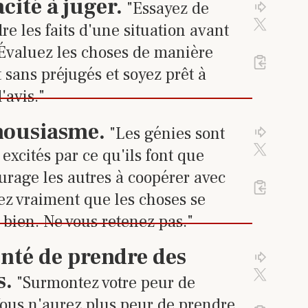
 sur le lien pour accéder à la 
cité à juger
.
"Essayez de
Cliquez 
Cliqu
Activez 
e les faits d'une situation avant
 Évaluez les choses de manière
Cliquez
%23
7
de 24 tra
 sans préjugés et soyez prêt à
'avis."
 sur le lien pour accéder à la 
housiasme
.
"Les génies sont
Cliquez 
Cliqu
Activez 
excités par ce qu'ils font que
urage les autres à coopérer avec
Cliquez
%23
8
de 24 tr
ez vraiment que les choses se
 bien. Ne vous retenez pas."
 sur le lien pour accéder à la 
nté de prendre des
Cliquez 
s
.
Cliqu
Activez 
"Surmontez votre peur de
Vous n'aurez plus peur de prendre