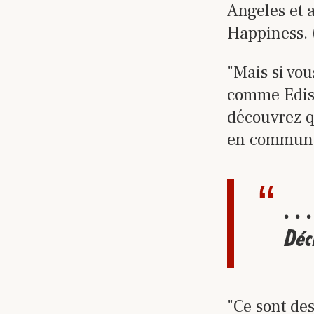
Angeles et 
Happiness. (
"Mais si vo
comme Ediso
découvrez qu
en commun
. .
Déc
"Ce sont des