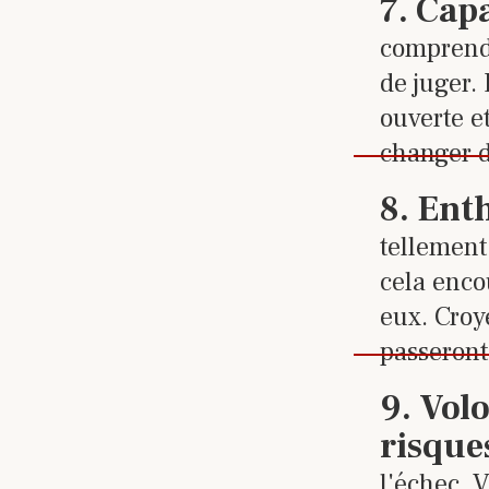
Cliquez
7
.
Capa
comprendr
de juger.
ouverte et
changer d
Cliquez
8
.
Ent
tellement 
cela enco
eux. Croy
passeront
Cliquez
9
.
Volo
risque
l'échec. 