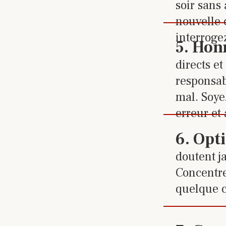
soir sans
nouvelle c
interroge
Cliquez
5
.
Hon
directs e
responsab
mal. Soyez
erreur et
Cliquez
6
.
Opt
doutent ja
Concentre
quelque c