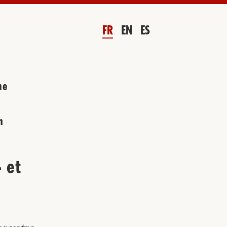
FR
EN
ES
me
n
 et