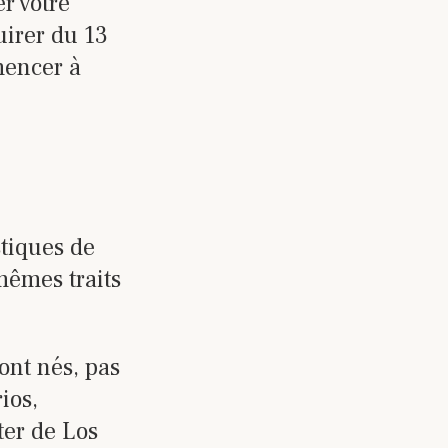
r votre
uirer du 13
encer à
tiques de
mêmes traits
ont nés, pas
ios,
ter de Los