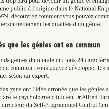
ais trop tard pour devenir un génie et change
e publié à l'origine dans le National Enq
979, découvrez comment vous pouvez comm
personnellement les qualités d'un génie.
és que les génies ont en commun
ands génies du monde ont tous 24 caractéris
é en commun ; vous pouvez développer les 
e, selon un expert.
des gens ont l'idée erronée que les génies s
claré le psychologue clinicien Dr Alfred Barr
t directeur du Self-Programmed Control Cen