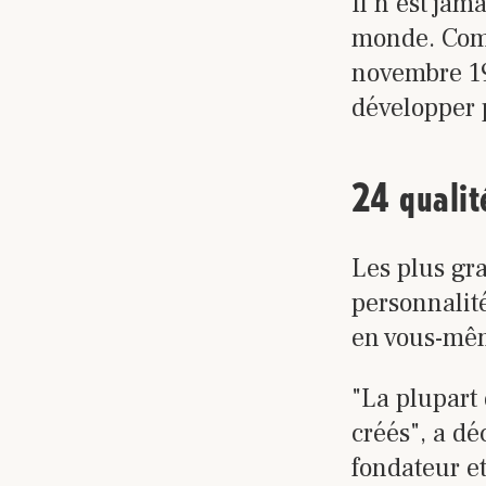
Il n'est jam
monde. Comm
novembre 1
développer 
24 qualit
Les plus gr
personnalit
en vous-mêm
"La plupart 
créés", a dé
fondateur e