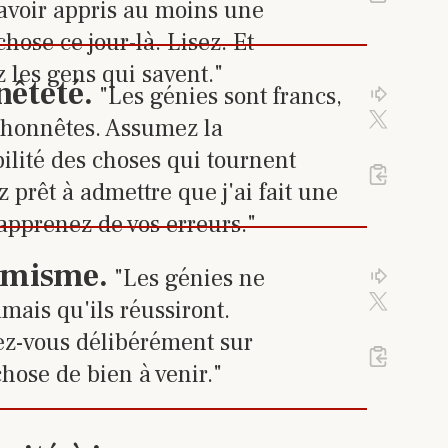
 avoir appris au moins une
hose ce jour-là. Lisez. Et
z les gens qui savent."
 sur le lien pour accéder à la 
nêteté
.
"Les génies sont francs,
Cliquez 
Cliqu
Activez 
t honnêtes. Assumez la
ilité des choses qui tournent
Cliquez
%23
5
de 24 tr
 prêt à admettre que j'ai fait une
 apprenez de vos erreurs."
 sur le lien pour accéder à la 
imisme
.
"Les génies ne
Cliquez 
Cliqu
Activez 
mais qu'ils réussiront.
z-vous délibérément sur
Cliquez
%23
6
de 24 tr
hose de bien à venir."