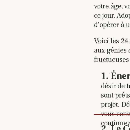
votre âge, v
ce jour. Ado
d'opérer à 
Voici les 24
aux génies 
fructueuses 
Cliquez
1
.
Éner
désir de t
sont prêts
projet. D
vous conc
continuez
Cliquez
2
.
Le 