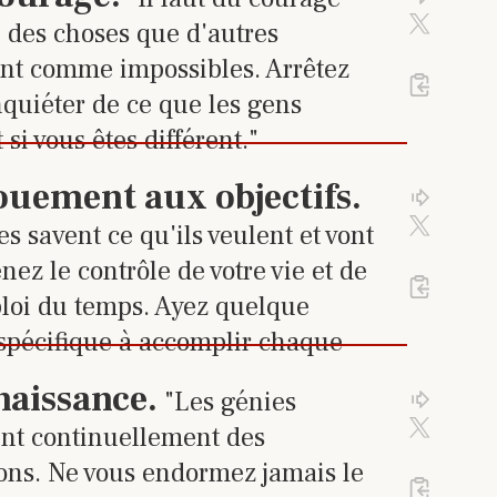
Cliquez 
Cliqu
Activez 
e des choses que d'autres
nt comme impossibles. Arrêtez
Cliquez
%23
2
de 24 tra
nquiéter de ce que les gens
si vous êtes différent."
 sur le lien pour accéder à la 
uement aux objectifs
.
Cliquez 
Cliqu
Activez 
s savent ce qu'ils veulent et vont
nez le contrôle de votre vie et de
Cliquez
%23
3
de 24 tra
loi du temps. Ayez quelque
spécifique à accomplir chaque
 sur le lien pour accéder à la 
naissance
.
"Les génies
Cliquez 
Cliqu
Activez 
nt continuellement des
ons. Ne vous endormez jamais le
Cliquez
%23
4
de 24 tr