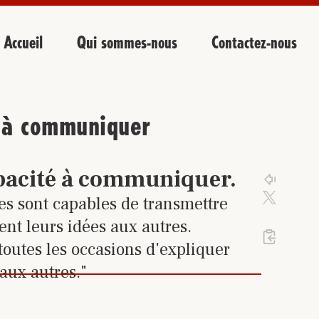
Accueil
Qui sommes-nous
Contactez-nous
 à communiquer
 sur le lien pour accéder à la 
pacité à communiquer
.
Cliquez 
Cliqu
Activez 
es sont capables de transmettre
ent leurs idées aux autres.
Cliquez
%23
14
de 24 t
 toutes les occasions d'expliquer
 aux autres."