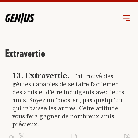
Extravertie
Cliquez sur le lien pour accéder à
13
.
Extravertie
.
"J'ai trouvé des
génies capables de se faire facilement
des amis et d'être indulgents avec leurs
amis. Soyez un 'booster', pas quelqu'un
qui rabaisse les autres. Cette attitude
vous fera gagner de nombreux amis
précieux."
Cliquez sur le logo X pour publier un tra