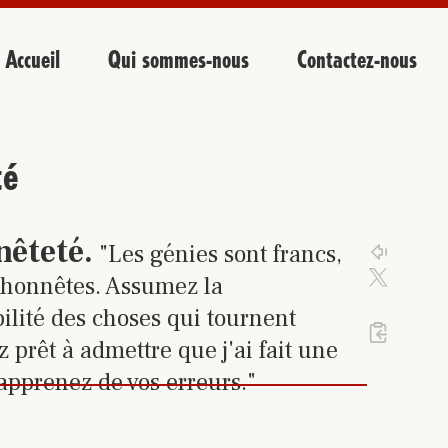
Accueil
Qui sommes-nous
Contactez-nous
té
 sur le lien pour accéder à la 
nêteté
.
"Les génies sont francs,
Cliquez 
Cliqu
Activez 
t honnêtes. Assumez la
ilité des choses qui tournent
Cliquez
%23
5
de 24 tr
 prêt à admettre que j'ai fait une
 apprenez de vos erreurs."