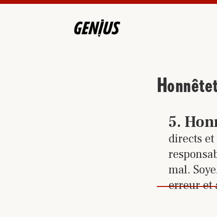
Honnête
Cliquez
5
.
Hon
directs e
responsab
mal. Soyez
erreur et