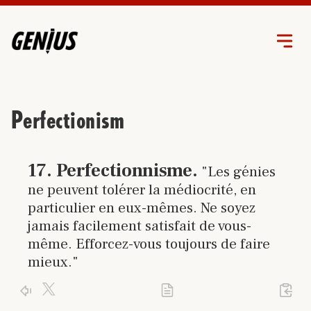
Perfectionism
Cliquez sur le lien pour accéder à
17
.
Perfectionnisme
.
"Les génies
ne peuvent tolérer la médiocrité, en
particulier en eux-mêmes. Ne soyez
jamais facilement satisfait de vous-
même. Efforcez-vous toujours de faire
mieux."
Cliquez sur le logo X pour publier un tra
Activez votre génie et utilisez votre
perfecti
Cliquez sur l'icône PDF pour imprimer l
Cliquez sur la flèche pour revenir à la page d'